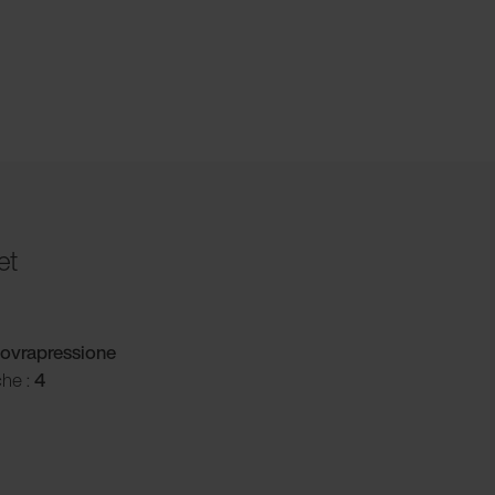
et
ovrapressione
che :
4