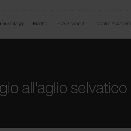
 tuoi vantaggi
Ricette
Servizio clienti
Eventi e Accadem
o all'aglio selvatico