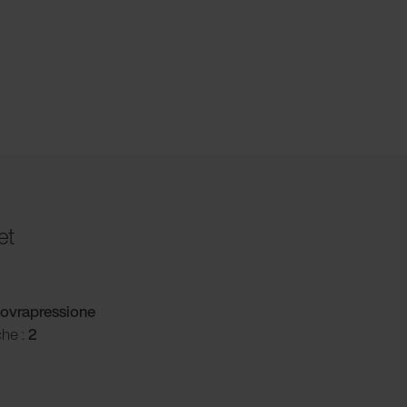
et
ovrapressione
che :
2