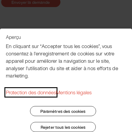
Envoyer la demande
Aperçu
Service clientèle
En cliquant sur “Accepter tous les cookies”, vous
consentez à l'enregistrement de cookies sur votre
appareil pour améliorer la navigation sur le site,
Subscribe Pacojet Newsletter
analyser l'utilisation du site et aider à nos efforts de
marketing.
Would you like to be regularly updated on news, event
dates, recipes, tips and tricks?
Protection des données
Mentions légales
Subscribe now
Paramètres des cookies
Rejeter tous les cookies
Impressum
Conditions Générales
Protection des données