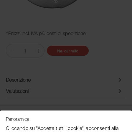
*Prezzi incl. IVA più costi di spedizione
Nel carrello
Descrizione
Valutazioni
Customer Service
Panoramica
Cliccando su "Accetta tutti i cookie", acconsenti alla