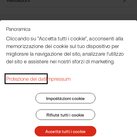
Customer Service
Panoramica
Cliccando su "Accetta tutti i cookie", acconsenti alla
memorizzazione dei cookie sul tuo dispositivo per
Subscribe Pacojet Newsletter
migliorare la navigazione del sito, analizzare l'utilizzo
del sito e assistere nei nostri sforzi di marketing.
Would you like to be regularly updated on news, event
dates, recipes, tips and tricks?
Protezione dei dati
Impressum
Subscribe now
Impostazioni cookie
Rifiuta tutti i cookie
Impronta
Termini e condizioni generali
Protezione dei dati
Patent Marking
Accetta tutti i cookie