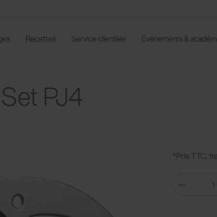
ges
Recettes
Service clientèle
Événements & académ
Set PJ4
*Prix TTC, fr