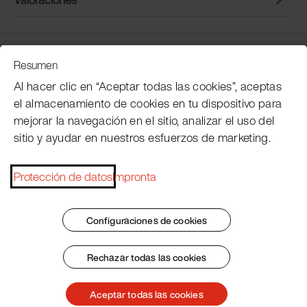
Servicio de atención al cliente
Resumen
Al hacer clic en “Aceptar todas las cookies”, aceptas
el almacenamiento de cookies en tu dispositivo para
Subscribe Pacojet Newsletter
mejorar la navegación en el sitio, analizar el uso del
sitio y ayudar en nuestros esfuerzos de marketing.
Would you like to be regularly updated on news, event
dates, recipes, tips and tricks?
Protección de datos
Impronta
Subscribe now
Configuraciones de cookies
Rechazar todas las cookies
Pie de imprenta
Condiciones generales
Protección de datos
Patent Marking
Aceptar todas las cookies