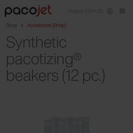
Region
(CA+US)
Shop
Accesorios (Shop)
Synthetic
pacotizing®
beakers (12 pc.)