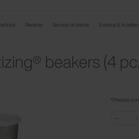
neficios
Recetas
Servicio al cliente
Eventos & Academ
zing® beakers (4 pc.
*Precios con