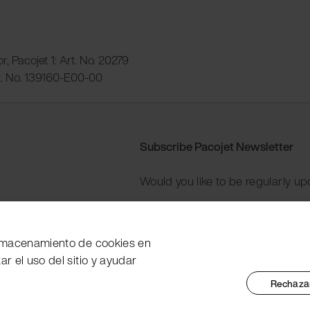
r, Pacojet 1: Art. No. 20279
rt. No. 139160-E00-00
Subscribe Pacojet Newsletter
Would you like to be regularly up
Subscribe now
 almacenamiento de cookies en
zar el uso del sitio y ayudar
Rechazar