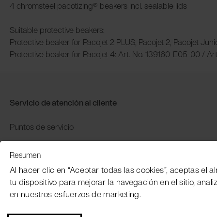
4 chromsteel pacotizing® beakers incl. sealable lids
Suitable protective beakers:
Protective beaker for Pacojet 2 PLUS, Pacojet 2, Pacojet Junio
Protective beaker for Pacojet 4: Art. No. 139160-E05-00 / A
Servicio de atención al cliente
Puntos de servicio
Distributors
Resumen
Garantía y devolución
Al hacer clic en “Aceptar todas las cookies”, aceptas el
Pago y envío
tu dispositivo para mejorar la navegación en el sitio, anali
en nuestros esfuerzos de marketing.