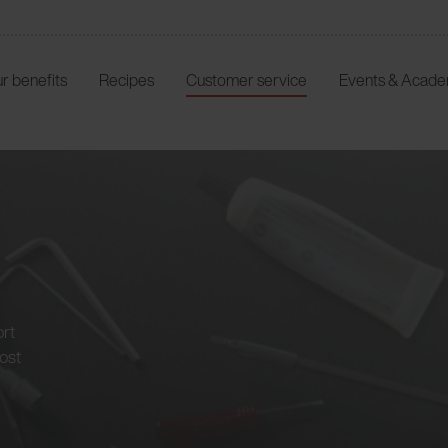
r benefits
Recipes
Customer service
Events & Acad
ort
ost