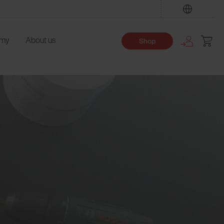
Find
emy
About us
Shop