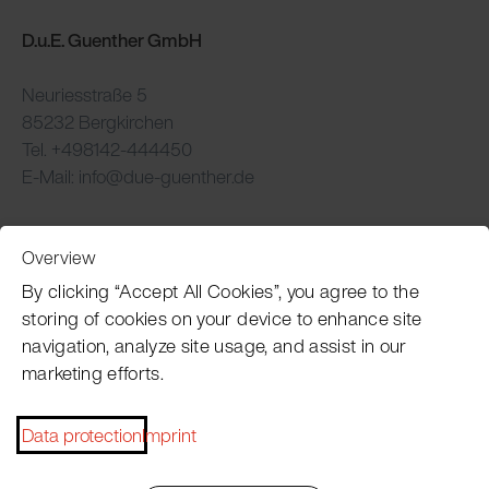
D.u.E. Guenther GmbH
Neuriesstraße 5
85232 Bergkirchen
Tel. +498142-444450
E-Mail: info@due-guenther.de
Overview
Customer Service
By clicking “Accept All Cookies”, you agree to the
storing of cookies on your device to enhance site
navigation, analyze site usage, and assist in our
Pacojet newsletter
marketing efforts.
Would you like to be regularly updated on news, event
dates, recipes, tips and tricks?
Data protection
Imprint