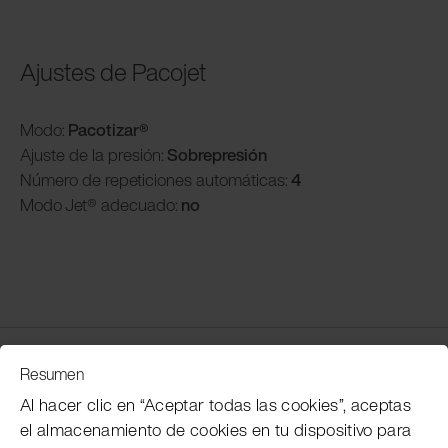
Ajustes de Pacojet
Modo:
Pacotizar®
Ajuste de la presión:
Sobrepresión
Número de repeticiones automáticas:
4
Modo
Jet® adecuado:
no
Servicio de atención al cliente
Resumen
Al hacer clic en “Aceptar todas las cookies”, aceptas
el almacenamiento de cookies en tu dispositivo para
Subscribe Pacojet Newsletter