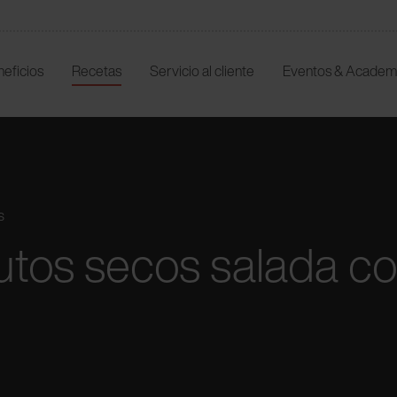
neficios
Recetas
Servicio al cliente
Eventos & Academ
s
rutos secos salada 