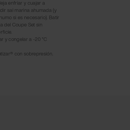
deja enfriar y cuajar a
dir sal marina ahumada (y
umo si es necesario). Batir
la del Coupe Set sin
ficie.
tar y congelar a -20 °C
otizar® con sobrepresión.