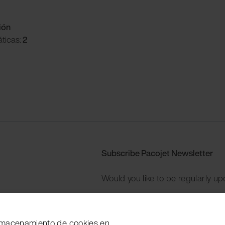
ión
ticas:
2
Subscribe Pacojet Newsletter
Would you like to be regularly up
Subscribe now
 almacenamiento de cookies en