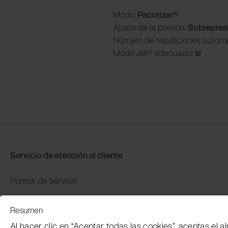
Modo:
Pacotizar®
Ajuste de la presión:
Sobrepres
Número de repeticiones automá
Modo
Jet® adecuado:
sí
Servicio de atención al cliente
Puntos de servicio
Distributors
Resumen
Garantía y devolución
Al hacer clic en “Aceptar todas las cookies”, aceptas el