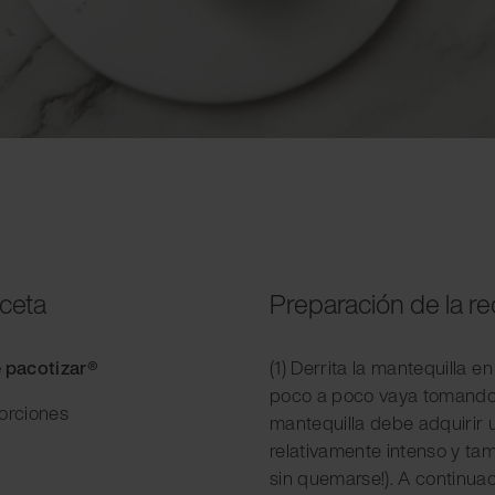
eceta
Preparación de la r
e pacotizar®
(1) Derrita la mantequilla e
poco a poco vaya tomando 
porciones
mantequilla debe adquirir 
relativamente intenso y tam
sin quemarse!). A continuac