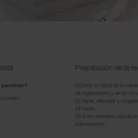
eceta
Preparación de la r
e pacotizar®
(1) Dorar la mitad de la mant
de ingredientes y verter en 
porciones
(2) Tapar, etiquetar y conge
24 horas.
(3) Si es necesario, pacotiz
sobrepresión.