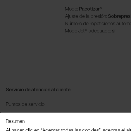
Modo:
Pacotizar®
Ajuste de la presión:
Sobrepres
Número de repeticiones automá
Modo
Jet® adecuado:
sí
Servicio de atención al cliente
Puntos de servicio
Distributors
Resumen
Garantía y devolución
Al hacer clic en “Aceptar todas las cookies”, aceptas el