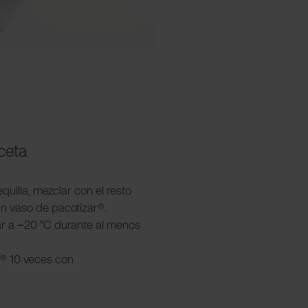
eceta
equilla, mezclar con el resto
un vaso de pacotizar®.
lar a −20 °C durante al menos
ar® 10 veces con