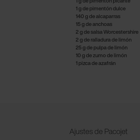
1 g de pimentón picante
1 g de pimentón dulce
140 g de alcaparras
15 g de anchoas
2 g de salsa Worcestershire
2 g de ralladura de limón
25 g de pulpa de limón
10 g de zumo de limón
1 pizca de azafrán
Ajustes de Pacojet