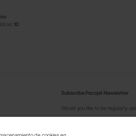
ión
ticas:
10
Subscribe Pacojet Newsletter
Would you like to be regularly up
Subscribe now
 almacenamiento de cookies en