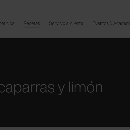
neficios
Recetas
Servicio al cliente
Eventos & Academ
s
lcaparras y limón