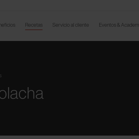
neficios
Recetas
Servicio al cliente
Eventos & Academ
s
olacha