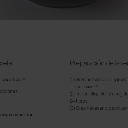
eceta
Preparación de la r
e pacotizar®
(1) Mezclar todos los ingredi
de pacotizar®.
porciones
(2) Tapar, etiquetar y conge
24 horas.
(3) Si es necesario, pacotiz
erva escurridos