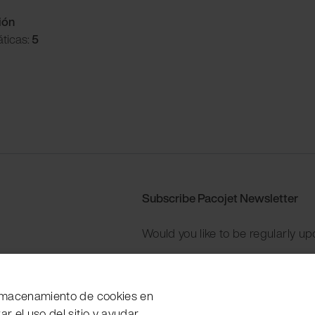
ión
ticas:
5
Subscribe Pacojet Newsletter
Would you like to be regularly up
Subscribe now
 almacenamiento de cookies en
zar el uso del sitio y ayudar