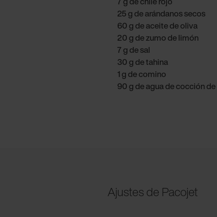
7 g de chile rojo
25 g de arándanos secos
60 g de aceite de oliva
20 g de zumo de limón
7 g de sal
30 g de tahina
1 g de comino
90 g de agua de cocción de
Ajustes de Pacojet