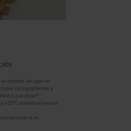
eceta
 un colador (recoger el
 todos los ingredientes y
pitados pacotizar®.
la a −22°C durante al menos
sobrepresión si es