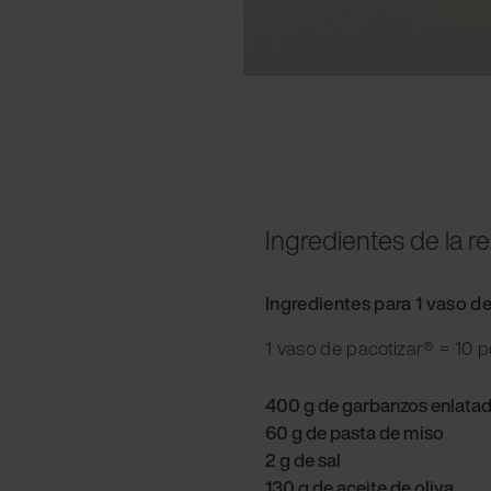
Ingredientes de la r
Ingredientes para 1 vaso d
1 vaso de pacotizar® = 10 
400 g de garbanzos enlatad
60 g de pasta de miso
2 g de sal
130 g de aceite de oliva