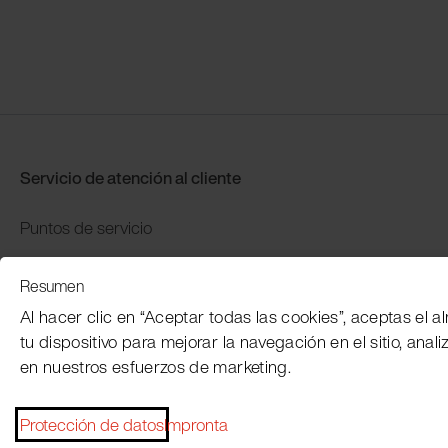
Servicio de atención al cliente
Puntos de servicio
Distributors
Resumen
Garantía y devolución
Al hacer clic en “Aceptar todas las cookies”, aceptas el
Pago y envío
tu dispositivo para mejorar la navegación en el sitio, anali
en nuestros esfuerzos de marketing.
Protección de datos
Impronta
Pie de imprenta
Condiciones generales
Protección de datos
Pa