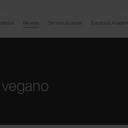
neficios
Recetas
Servicio al cliente
Eventos & Academ
vegano