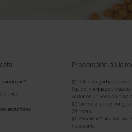
eceta
Preparación de la r
e pacotizar®
(1) Colar los garbanzos con
líquido) y enjuagar. Mezclar
porciones
verter en un vaso de preci
(2) Cierra la tapa y conge
os, escurridos
24 horas.
(3) Pacotizar® una vez con 
necesario.