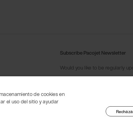
Subscribe Pacojet Newsletter
Would you like to be regularly up
Subscribe now
 almacenamiento de cookies en
zar el uso del sitio y ayudar
Rechazar
tent Marking