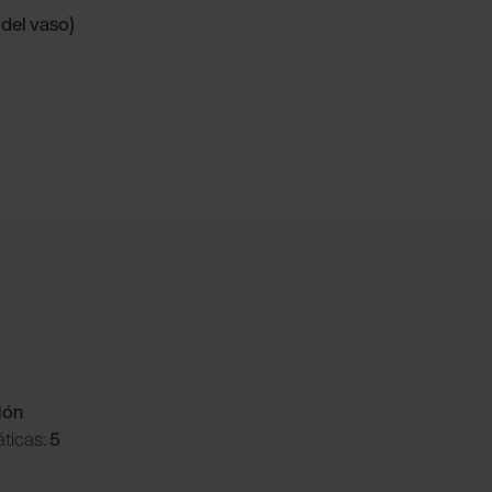
del vaso)
ión
ticas:
5