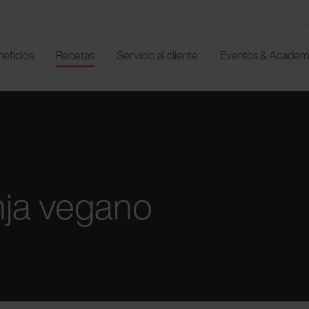
neficios
Recetas
Servicio al cliente
Eventos & Academ
nja vegano