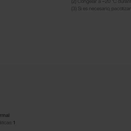
(2) Congelar a −20 °C duran
(3) Si es necesario, pacotiza
ormal
ticas:
1