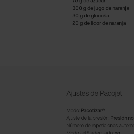
70 g de azúcar
300 g de jugo de naranja
30 g de glucosa
20 g de licor de naranja
Ajustes de Pacojet
Modo:
Pacotizar®
Ajuste de la presión:
Presión n
Número de repeticiones automá
Modo
Jet® adecuado:
no