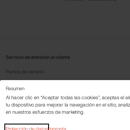
Servicio de atención al cliente
Puntos de servicio
Distributors
Resumen
Garantía y devolución
Al hacer clic en “Aceptar todas las cookies”, aceptas el
Pago y envío
tu dispositivo para mejorar la navegación en el sitio, anali
en nuestros esfuerzos de marketing.
Protección de datos
Impronta