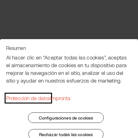
Servicio de atención al cliente
Resumen
Al hacer clic en “Aceptar todas las cookies”, aceptas
el almacenamiento de cookies en tu dispositivo para
Subscribe Pacojet Newsletter
mejorar la navegación en el sitio, analizar el uso del
sitio y ayudar en nuestros esfuerzos de marketing.
Would you like to be regularly updated on news, event
dates, recipes, tips and tricks?
Protección de datos
Impronta
Subscribe now
Configuraciones de cookies
Rechazar todas las cookies
Pie de imprenta
Condiciones generales
Protección de datos