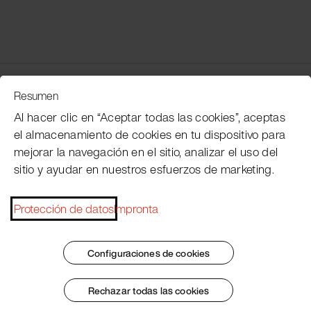
Servicio de atención al cliente
Resumen
Al hacer clic en “Aceptar todas las cookies”, aceptas
el almacenamiento de cookies en tu dispositivo para
Subscribe Pacojet Newsletter
mejorar la navegación en el sitio, analizar el uso del
sitio y ayudar en nuestros esfuerzos de marketing.
Would you like to be regularly updated on news, event
dates, recipes, tips and tricks?
Protección de datos
Impronta
Subscribe now
Configuraciones de cookies
Rechazar todas las cookies
Pie de imprenta
Condiciones generales
Protección de datos
Patent Marking