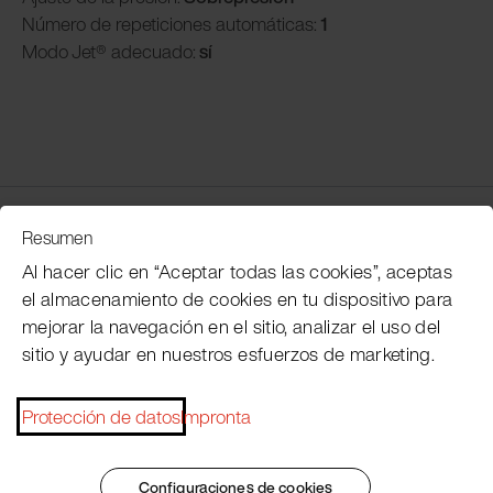
Número de repeticiones automáticas:
1
Modo
Jet® adecuado:
sí
Servicio de atención al cliente
Resumen
Al hacer clic en “Aceptar todas las cookies”, aceptas
el almacenamiento de cookies en tu dispositivo para
Subscribe Pacojet Newsletter
mejorar la navegación en el sitio, analizar el uso del
sitio y ayudar en nuestros esfuerzos de marketing.
Would you like to be regularly updated on news, event
dates, recipes, tips and tricks?
Protección de datos
Impronta
Subscribe now
Configuraciones de cookies