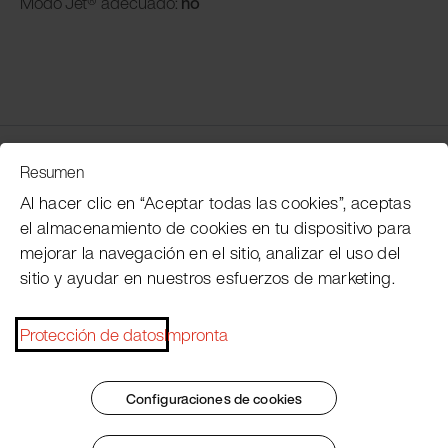
Modo
Jet® adecuado:
no
Servicio de atención al cliente
Resumen
Al hacer clic en “Aceptar todas las cookies”, aceptas
el almacenamiento de cookies en tu dispositivo para
Subscribe Pacojet Newsletter
mejorar la navegación en el sitio, analizar el uso del
sitio y ayudar en nuestros esfuerzos de marketing.
Would you like to be regularly updated on news, event
dates, recipes, tips and tricks?
Protección de datos
Impronta
Subscribe now
Configuraciones de cookies