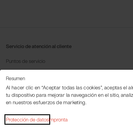
Servicio de atención al cliente
Puntos de servicio
Distributors
Resumen
Garantía y devolución
Al hacer clic en “Aceptar todas las cookies”, aceptas el
Pago y envío
tu dispositivo para mejorar la navegación en el sitio, anali
en nuestros esfuerzos de marketing.
Protección de datos
Impronta
Pie de imprenta
Condiciones generales
Protección de datos
Pa