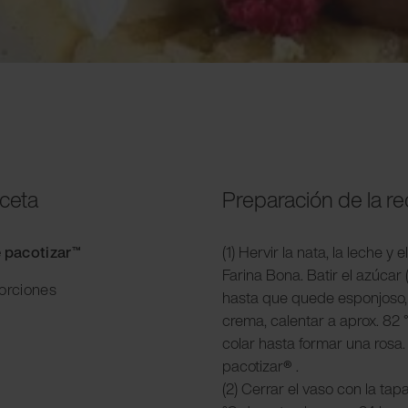
eceta
Preparación de la r
e pacotizar™
(1) Hervir la nata, la leche y 
Farina Bona. Batir el azúcar
porciones
hasta que quede esponjoso,
crema, calentar a aprox. 82 
colar hasta formar una rosa.
pacotizar
®
.
(2) Cerrar el vaso con la tap