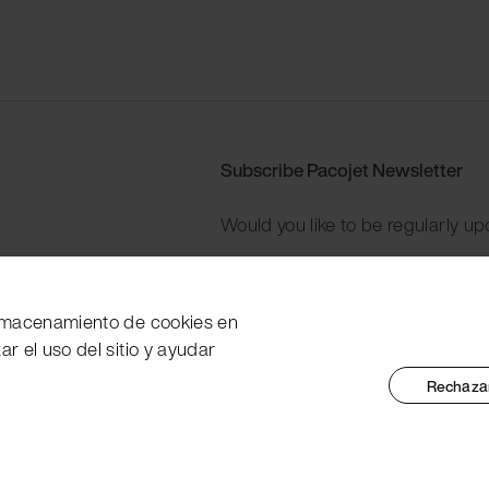
Subscribe Pacojet Newsletter
Would you like to be regularly up
Subscribe now
 almacenamiento de cookies en
zar el uso del sitio y ayudar
Rechazar
tent Marking