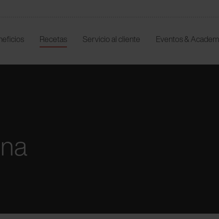
neficios
Recetas
Servicio al cliente
Eventos & Academ
ona