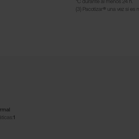
°C durante al menos 24 h.
(3) Pacotizar
®
una vez si es 
ormal
ticas:
1