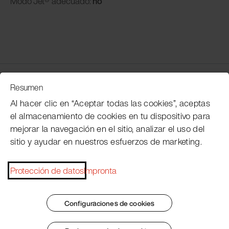
Modo
Jet® adecuado:
no
Servicio de atención al cliente
Resumen
Al hacer clic en “Aceptar todas las cookies”, aceptas
el almacenamiento de cookies en tu dispositivo para
Subscribe Pacojet Newsletter
mejorar la navegación en el sitio, analizar el uso del
sitio y ayudar en nuestros esfuerzos de marketing.
Would you like to be regularly updated on news, event
dates, recipes, tips and tricks?
Protección de datos
Impronta
Subscribe now
Configuraciones de cookies