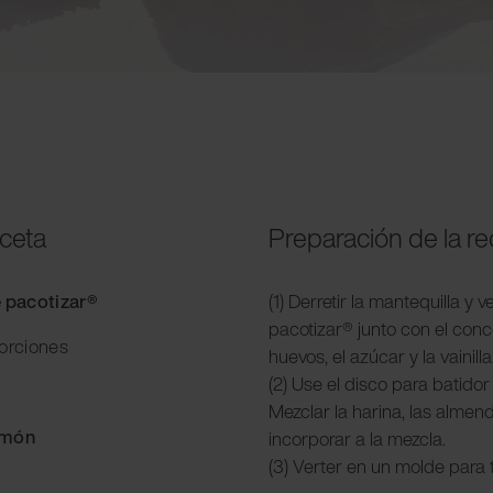
eceta
Preparación de la r
e pacotizar®
(1) Derretir la mantequilla y 
pacotizar® junto con el conc
porciones
huevos, el azúcar y la vainilla
(2) Use el disco para batido
Mezclar la harina, las almend
imón
incorporar a la mezcla.
(3) Verter en un molde para 