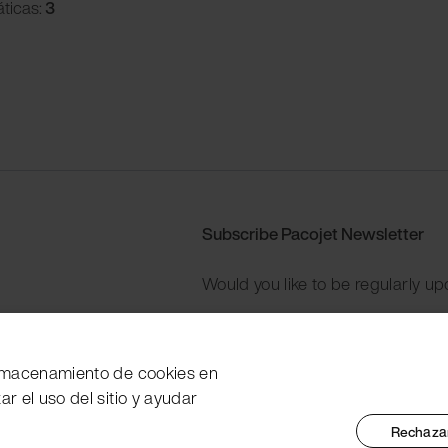
ticas:
3
Subscribe Pacojet Newsletter
Would you like to be regularly up
Subscribe now
 almacenamiento de cookies en
zar el uso del sitio y ayudar
Rechazar