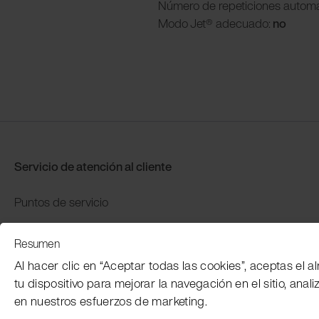
Número de repeticiones automá
Modo
Jet® adecuado:
no
Servicio de atención al cliente
Puntos de servicio
Distributors
Resumen
Garantía y devolución
Al hacer clic en “Aceptar todas las cookies”, aceptas el
Pago y envío
tu dispositivo para mejorar la navegación en el sitio, anali
en nuestros esfuerzos de marketing.