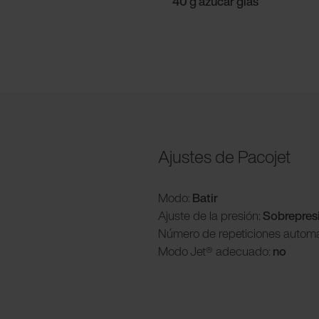
40 g azucar glas
Ajustes de Pacojet
Modo:
Batir
Ajuste de la presión:
Sobrepres
Número de repeticiones automá
Modo
Jet® adecuado:
no