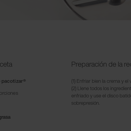
eceta
Preparación de la r
e pacotizar®
(1) Enfriar bien la crema y el
(2) Llene todos los ingredie
porciones
enfriado y use el disco bati
sobrepresión.
grasa