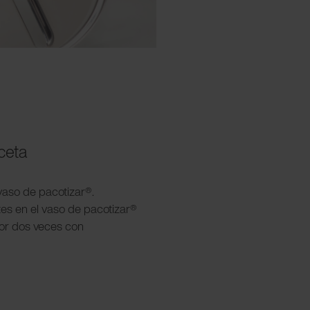
eceta
 vaso de pacotizar®.
ntes en el vaso de pacotizar®
dor dos veces con