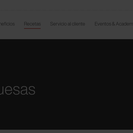
neficios
Recetas
Servicio al cliente
Eventos & Academ
uesas