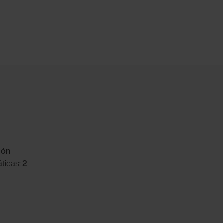
ión
ticas:
2