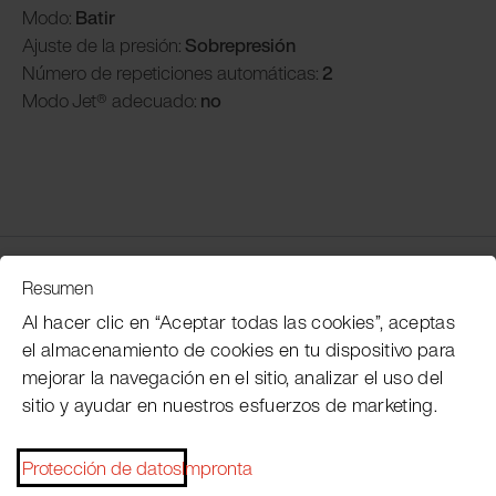
Modo:
Batir
Ajuste de la presión:
Sobrepresión
Número de repeticiones automáticas:
2
Modo
Jet® adecuado:
no
Servicio de atención al cliente
Resumen
Al hacer clic en “Aceptar todas las cookies”, aceptas
el almacenamiento de cookies en tu dispositivo para
Subscribe Pacojet Newsletter
mejorar la navegación en el sitio, analizar el uso del
sitio y ayudar en nuestros esfuerzos de marketing.
Would you like to be regularly updated on news, event
dates, recipes, tips and tricks?
Protección de datos
Impronta