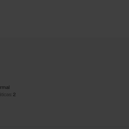
ormal
ticas:
2