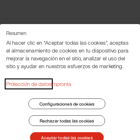
Servicio de atención al cliente
Resumen
Al hacer clic en “Aceptar todas las cookies”, aceptas
el almacenamiento de cookies en tu dispositivo para
Subscribe Pacojet Newsletter
mejorar la navegación en el sitio, analizar el uso del
sitio y ayudar en nuestros esfuerzos de marketing.
Would you like to be regularly updated on news, event
dates, recipes, tips and tricks?
Protección de datos
Impronta
Subscribe now
Configuraciones de cookies
Rechazar todas las cookies
Pie de imprenta
Condiciones generales
Protección de datos
Patent Marking
Aceptar todas las cookies