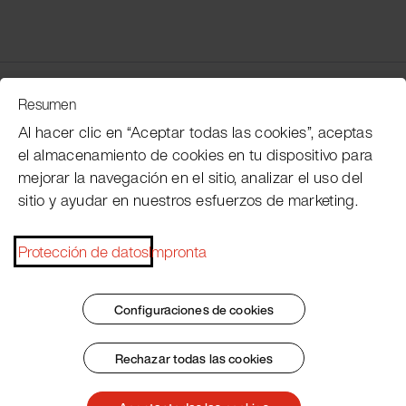
Servicio de atención al cliente
Resumen
Al hacer clic en “Aceptar todas las cookies”, aceptas
el almacenamiento de cookies en tu dispositivo para
Subscribe Pacojet Newsletter
mejorar la navegación en el sitio, analizar el uso del
sitio y ayudar en nuestros esfuerzos de marketing.
Would you like to be regularly updated on news, event
dates, recipes, tips and tricks?
Protección de datos
Impronta
Subscribe now
Configuraciones de cookies
Rechazar todas las cookies
Pie de imprenta
Condiciones generales
Protección de datos
Patent Marking