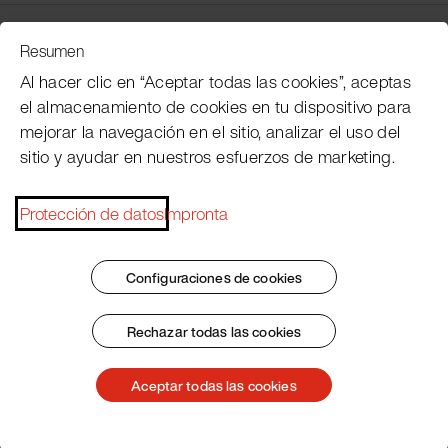
Servicio de atención al cliente
Resumen
Al hacer clic en “Aceptar todas las cookies”, aceptas
el almacenamiento de cookies en tu dispositivo para
Subscribe Pacojet Newsletter
mejorar la navegación en el sitio, analizar el uso del
sitio y ayudar en nuestros esfuerzos de marketing.
Would you like to be regularly updated on news, event
dates, recipes, tips and tricks?
Protección de datos
Impronta
Subscribe now
Configuraciones de cookies
Rechazar todas las cookies
Pie de imprenta
Condiciones generales
Protección de datos
Patent Marking
Aceptar todas las cookies
© 2026 Pacojet International AG