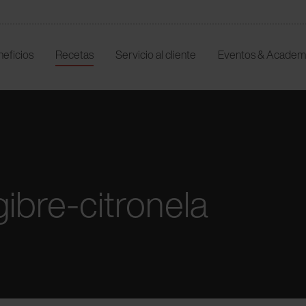
neficios
Recetas
Servicio al cliente
Eventos & Academ
ibre-citronela