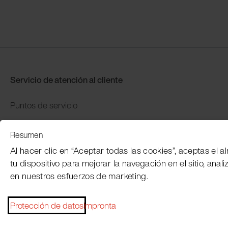
Servicio de atención al cliente
Puntos de servicio
Distributors
Resumen
Garantía y devolución
Al hacer clic en “Aceptar todas las cookies”, aceptas el
Pago y envío
tu dispositivo para mejorar la navegación en el sitio, anali
en nuestros esfuerzos de marketing.
Protección de datos
Impronta
Pie de imprenta
Condiciones generales
Protección de datos
Pa