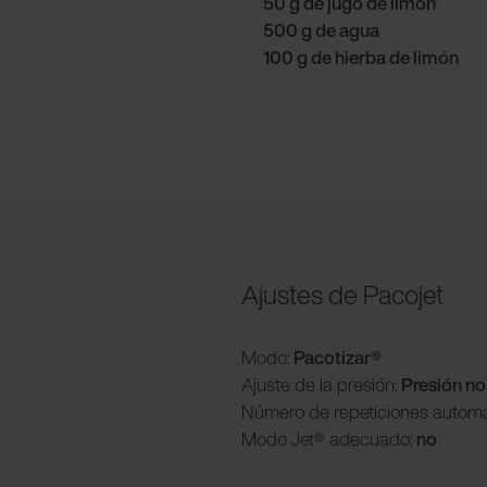
50 g de jugo de limón
500 g de agua
100 g de hierba de limón
Ajustes de Pacojet
Modo:
Pacotizar®
Ajuste de la presión:
Presión n
Número de repeticiones automá
Modo
Jet® adecuado:
no