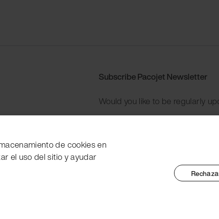
Subscribe Pacojet Newsletter
Would you like to be regularly up
Subscribe now
 almacenamiento de cookies en
zar el uso del sitio y ayudar
Rechazar
tent Marking