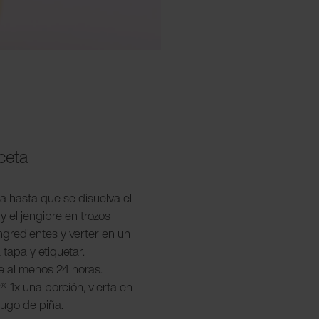
eceta
ua hasta que se disuelva el
y el jengibre en trozos
ngredientes y verter en un
 tapa y etiquetar.
e al menos 24 horas.
r® 1x una porción, vierta en
jugo de piña.