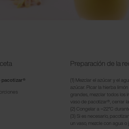
eceta
Preparación de la r
e pacotizar®
(1) Mezclar el azúcar y el ag
azúcar. Picar la hierba limón 
porciones
grandes, mezclar todos los i
vaso de pacotizar®, cerrar la
(2) Congelar a −22°C durant
(3) Si es necesario, pacotiza
un vaso, mezcle con agua o 