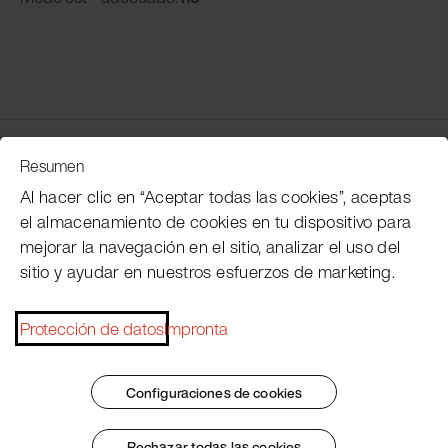
Servicio de atención al cliente
Resumen
Al hacer clic en “Aceptar todas las cookies”, aceptas
el almacenamiento de cookies en tu dispositivo para
Subscribe Pacojet Newsletter
mejorar la navegación en el sitio, analizar el uso del
sitio y ayudar en nuestros esfuerzos de marketing.
Would you like to be regularly updated on news, event
dates, recipes, tips and tricks?
Protección de datos
Impronta
Subscribe now
Configuraciones de cookies
Rechazar todas las cookies