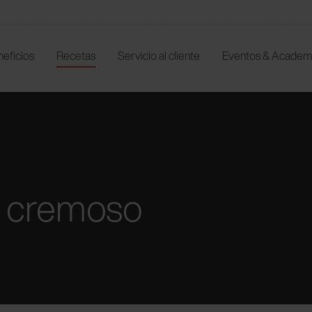
neficios
Recetas
Servicio al cliente
Eventos & Academ
o cremoso