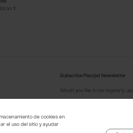
ión
ticas:
1
Subscribe Pacojet Newsletter
Would you like to be regularly up
Subscribe now
 almacenamiento de cookies en
zar el uso del sitio y ayudar