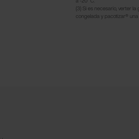
a -20 °C.
(3) Si es necesario, verter l
congelada y pacotizar® una 