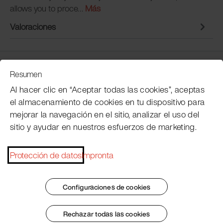
allows you to proce…
Más
Valoraciones
Servicio de atención al cliente
Resumen
Al hacer clic en “Aceptar todas las cookies”, aceptas
el almacenamiento de cookies en tu dispositivo para
Subscribe Pacojet Newsletter
mejorar la navegación en el sitio, analizar el uso del
sitio y ayudar en nuestros esfuerzos de marketing.
Would you like to be regularly updated on news,
event dates, recipes, tips and tricks?
Protección de datos
Impronta
Subscribe now
Configuraciones de cookies
Rechazar todas las cookies
Pie de imprenta
Condiciones generales
Protección de datos