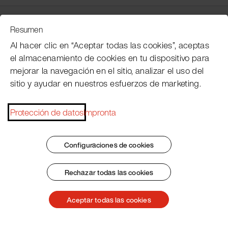
Servicio de atención al cliente
Resumen
Al hacer clic en “Aceptar todas las cookies”, aceptas
el almacenamiento de cookies en tu dispositivo para
Subscribe Pacojet Newsletter
mejorar la navegación en el sitio, analizar el uso del
sitio y ayudar en nuestros esfuerzos de marketing.
Would you like to be regularly updated on news,
event dates, recipes, tips and tricks?
Protección de datos
Impronta
Subscribe now
Configuraciones de cookies
Rechazar todas las cookies
Pie de imprenta
Condiciones generales
Protección de datos
Patent Marking
Aceptar todas las cookies
© 2026 Pacojet International AG