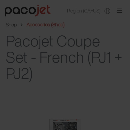
Region
(CA+US)
Shop
Accesorios (Shop)
Pacojet Coupe
Set - French (PJ1 +
PJ2)