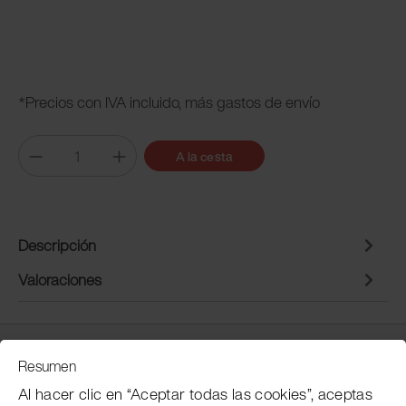
*Precios con IVA incluido, más gastos de envío
A la cesta
Descripción
Valoraciones
Servicio de atención al cliente
Resumen
Al hacer clic en “Aceptar todas las cookies”, aceptas