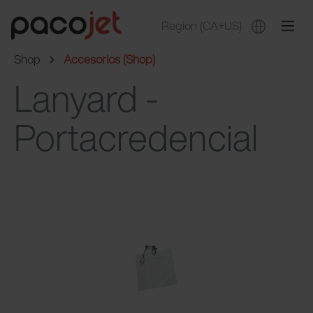
Region
(CA+US)
Shop
Accesorios (Shop)
Lanyard -
Portacredencial