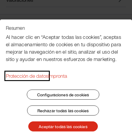
Servicio de atención al cliente
Resumen
Al hacer clic en “Aceptar todas las cookies”, aceptas
el almacenamiento de cookies en tu dispositivo para
Subscribe Pacojet Newsletter
mejorar la navegación en el sitio, analizar el uso del
sitio y ayudar en nuestros esfuerzos de marketing.
Would you like to be regularly updated on news,
event dates, recipes, tips and tricks?
Protección de datos
Impronta
Subscribe now
Configuraciones de cookies
Rechazar todas las cookies
Pie de imprenta
Condiciones generales
Protección de datos
Patent Marking
Aceptar todas las cookies