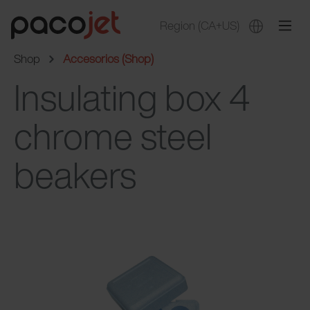
Region
(CA+US)
Shop
Accesorios (Shop)
Insulating box 4
chrome steel
beakers