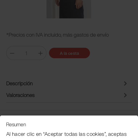
*Precios con IVA incluido, más gastos de envío
A la cesta
Descripción
Valoraciones
Servicio de atención al cliente
Resumen
Al hacer clic en “Aceptar todas las cookies”, aceptas