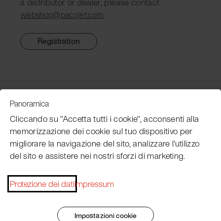
a distributor or dealer, please contact
.
webshop@pacojet.com
Registration
Customer Service
Panoramica
Cliccando su "Accetta tutti i cookie", acconsenti alla
memorizzazione dei cookie sul tuo dispositivo per
Subscribe Pacojet Newsletter
migliorare la navigazione del sito, analizzare l'utilizzo
del sito e assistere nei nostri sforzi di marketing.
Would you like to be regularly updated on news, event
dates, recipes, tips and tricks?
Protezione dei dati
Impressum
Subscribe now
Impostazioni cookie