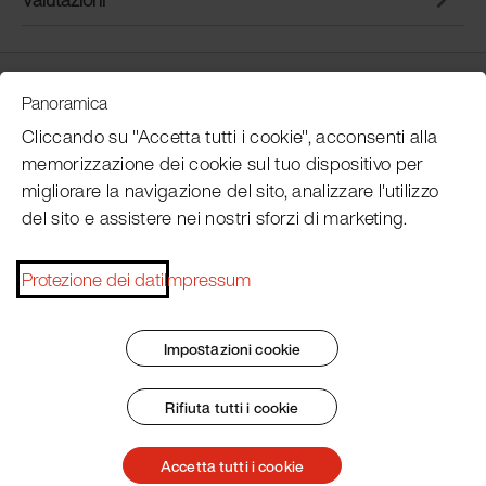
Customer Service
Panoramica
Cliccando su "Accetta tutti i cookie", acconsenti alla
memorizzazione dei cookie sul tuo dispositivo per
Subscribe Pacojet Newsletter
migliorare la navigazione del sito, analizzare l'utilizzo
del sito e assistere nei nostri sforzi di marketing.
Would you like to be regularly updated on news, event
dates, recipes, tips and tricks?
Protezione dei dati
Impressum
Subscribe now
Impostazioni cookie
Rifiuta tutti i cookie
Impronta
Termini e condizioni generali
Protezione dei dati
Patent Marking
Accetta tutti i cookie