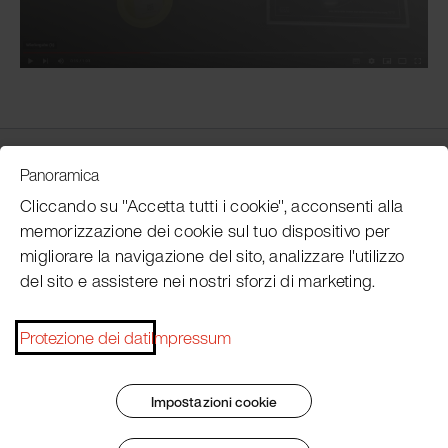
Customer Service
Panoramica
Cliccando su "Accetta tutti i cookie", acconsenti alla
memorizzazione dei cookie sul tuo dispositivo per
Subscribe Pacojet Newsletter
migliorare la navigazione del sito, analizzare l'utilizzo
del sito e assistere nei nostri sforzi di marketing.
Would you like to be regularly updated on news, event
dates, recipes, tips and tricks?
Protezione dei dati
Impressum
Subscribe now
Impostazioni cookie