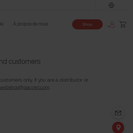
Trouver
ie
À propos de nous
Shop
 end customers
customers only. If you are a distributor or
.
webshop@pacojet.com