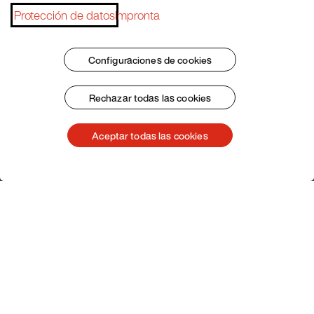
Protección de datos
Impronta
Configuraciones de cookies
Rechazar todas las cookies
Aceptar todas las cookies
Servicio de atención al cliente
Subscribe Pacojet Newsletter
Would you like to be regularly updated on news, event
dates, recipes, tips and tricks?
Subscribe now